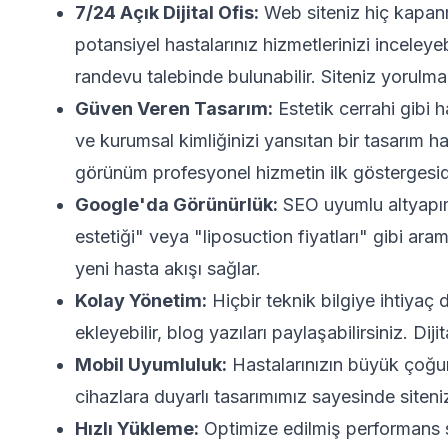
7/24 Açık Dijital Ofis:
Web siteniz hiç kapanma
potansiyel hastalarınız hizmetlerinizi inceleyeb
randevu talebinde bulunabilir. Siteniz yorulmad
Güven Veren Tasarım:
Estetik cerrahi gibi 
ve kurumsal kimliğinizi yansıtan bir tasarım ha
görünüm profesyonel hizmetin ilk göstergesid
Google'da Görünürlük:
SEO uyumlu altyapımı
estetiği" veya "liposuction fiyatları" gibi aram
yeni hasta akışı sağlar.
Kolay Yönetim:
Hiçbir teknik bilgiye ihtiyaç 
ekleyebilir, blog yazıları paylaşabilirsiniz. D
Mobil Uyumluluk:
Hastalarınızın büyük çoğu
cihazlara duyarlı tasarımımız sayesinde sit
Hızlı Yükleme:
Optimize edilmiş performans sa